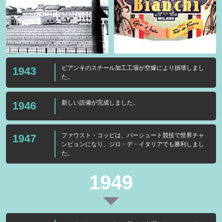
ビアンキのスチール加工工場が空爆により損壊しまし
1943
た。
新しい設備が完成しました。
1946
ファウスト・コッピは、パーシュート競技で世界チャ
1947
ンピョンになり、ジロ・デ・イタリアでも勝利しまし
た。
1949