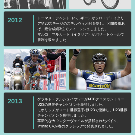
トーマス・デヘント（ベルギー）がジロ・デ・イタリ
2012
ア第20ステージのステルヴィオ峠を制し、区間優勝あ
げ、総合成績3位でフィニッシュしました。
マルコ・マルカート（イタリア）がパリートゥールで
勝利を収めました
ゲラルド・クルシュバウワーがMTBクロスカントリー
2013
U23の世界チャンピオンを獲得しました。
モホリッチがロード世界選手権U23で優勝し、U23世界
チャンピオンを獲得しました。
革新的なカウンターヴェイルが搭載されたバイク、
Infinito CVが春のクラシックで発表されました。