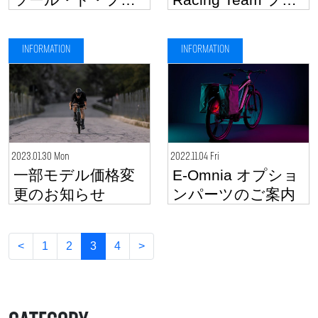
ンスのオフィシャ
ームキットが
ルバイクに
Bianchi.comにて販
INFORMATION
INFORMATION
売開始
2023.01.30 Mon
2022.11.04 Fri
一部モデル価格変
E-Omnia オプショ
更のお知らせ
ンパーツのご案内
<
1
2
3
4
>