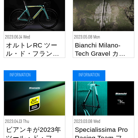
2023.06.14 Wed
2023.05.08 Mon
オルトレRC ツー
Bianchi Milano-
ル・ド・フランス
Tech Gravel カプ
リミテッドエディ
セルコレクション
ション発売開始
INFORMATION
INFORMATION
2023.04.13 Thu
2023.03.08 Wed
ビアンキが2023年
Specialissima Pro
ツール・ド・フラ
Racing Team フレ